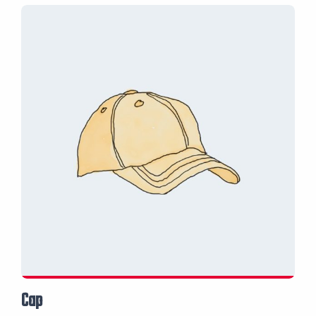
initial
actuel
était :
est :
Promo !
65.00€.
55.00€.
Cap