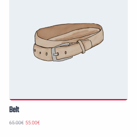
Belt
Le
Le
65.00
€
55.00
€
prix
prix