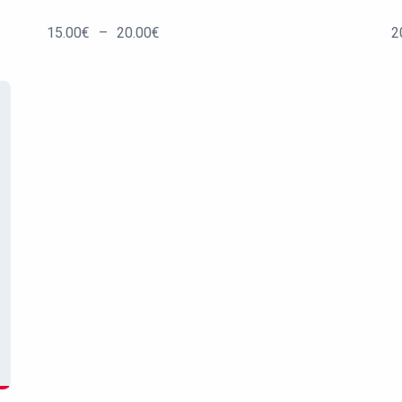
Plage
15.00
€
–
20.00
€
2
de
prix :
15.00€
à
20.00€