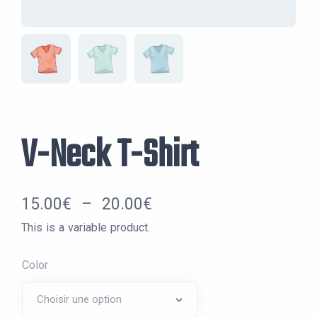
V-Neck T-Shirt
Plage
15.00
€
–
20.00
€
This is a variable product.
de
prix :
Color
15.00€
à