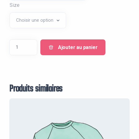
Size
20.00€
quantité
Ajouter au panier
de
V-
Neck
T-
Produits similaires
Shirt